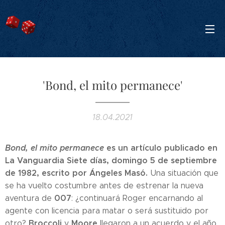
'Bond, el mito permanece'
18.04.2021
Bond, el mito permanece
es un artículo publicado en
La Vanguardia Siete días, domingo 5 de septiembre
de 1982, escrito por Ángeles Masó.
Una situación que
se ha vuelto costumbre antes de estrenar la nueva
007
aventura de
: ¿continuará Roger encarnando al
agente con licencia para matar o será sustituido por
Broccoli
Moore
otro?
y
llegaron a un acuerdo y el año