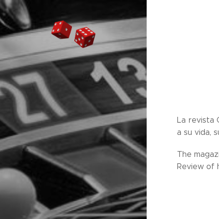
La revista
a su vida, 
The magazi
Review of h