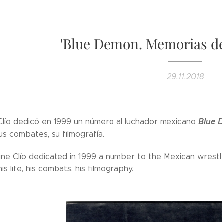
'Blue Demon. Memorias d
29.11.2018
Blue 
 Clío dedicó en 1999 un número al luchador mexicano
sus combates, su filmografía.
ne Clío dedicated in 1999 a number to the Mexican wrest
is life, his combats, his filmography.