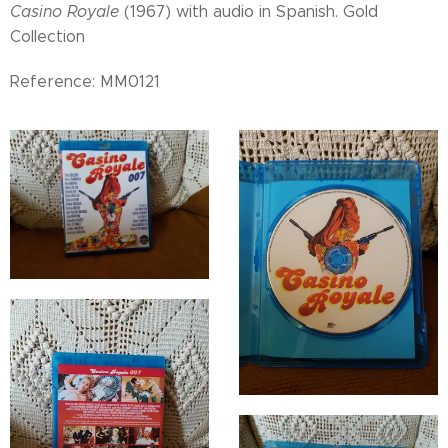
Casino Royale
(1967) with audio in Spanish. Gold
Collection
Reference: MM0121