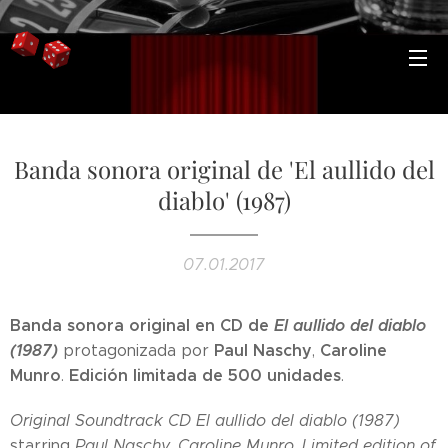
Banda sonora original de 'El aullido del
diablo' (1987)
07.01.2017
Banda sonora original en CD de
El aullido del diablo
(1987)
Paul Naschy
Caroline
protagonizada por
,
Munro
Edición limitada de 500 unidades
.
.
Original Soundtrack CD El aullido del diablo (1987)
starring
Paul Naschy
,
Caroline Munro
.
Limited edition of