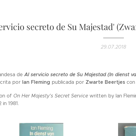
servicio secreto de Su Majestad' (Zwa
29.07.2018
Al servicio secreto de Su Majestad (In dienst v
landesa de
Ian Fleming
Zwarte Beertjes
crita por
publicada por
con 
ion of
On Her Majesty's Secret Service
written by Ian Flem
in 1981.