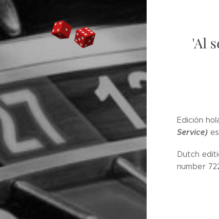
'Al 
Edición ho
Service)
es
Dutch edit
number 722 