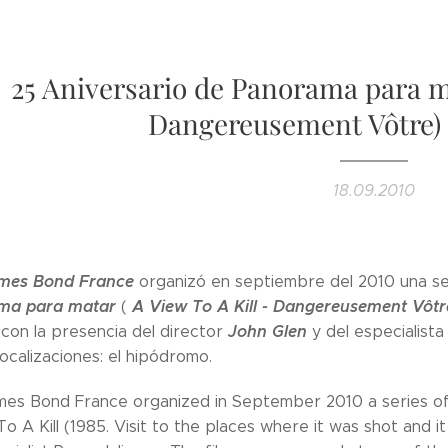
25 Aniversario de Panorama para ma
Dangereusement Vôtre) 
18.09.2010
ames Bond France
organizó en septiembre del 2010 una se
ma para matar
A View To A Kill - Dangereusement Vôtr
(
John Glen
 con la presencia del director
y del especialist
localizaciones: el hipódromo.
mes Bond France organized in September 2010 a series of
o A Kill (1985. Visit to the places where it was shot and 