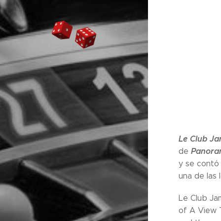
Le Club J
Panora
de
y se contó
una de las 
Le Club Ja
of A View T