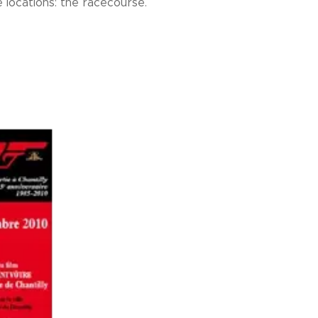
 locations: the racecourse.