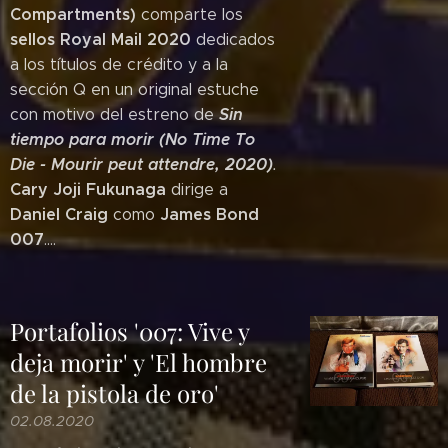
Compartments)
comparte los
sellos Royal Mail 2020
dedicados
a los títulos de crédito y a la
sección Q en un original estuche
Sin
con motivo del estreno de
tiempo para morir (No Time To
Die - Mourir peut attendre, 2020)
.
Cary Joji Fukunaga
dirige a
Daniel Craig
James Bond
como
007
....
Portafolios '007: Vive y
deja morir' y 'El hombre
de la pistola de oro'
02.08.2020