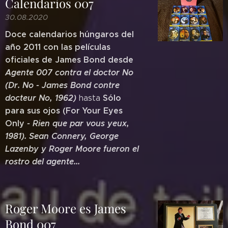
Calendarios 007
30.08.2020
Doce calendarios húngaros del
año 2011 con las películas
oficiales de James Bond desde
Agente 007 contra el doctor No
(Dr. No - James
Bond contre
docteur No, 1962)
Sólo
hasta
para sus ojos (For Your Eyes
Only
- Rien que par vous yeux,
1981). Sean Connery, George
Lazenby y Roger Moore fueron el
rostro del agente...
Roger Moore es James
Bond 007