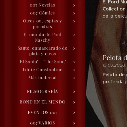
El Ford Mu
007 Novelas
Collection
007 Cómics
de la pelíc
Otros 00, espías y
parodias
El mundo de Paul
Naschy
Santo, enmascarado de
plata y otros
Pelota d
'El Santo' - 'The Saint'
15.03.2020
Eddie Constantine
Pelota de 
Más material
preferida 
FILMOGRAFÍA
BOND EN EL MUNDO
EVENTOS 007
007 VARIOS