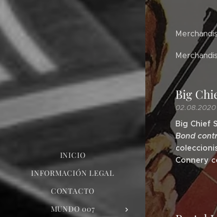
Merchandisi
Merchandisi
Big Chie
02.08.2020
Big Chief 
Bond contr
coleccioni
INICIO
Connery c
INFORMACIÓN LEGAL
CONTACTO
MUNDO 007