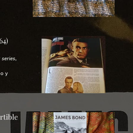
64)
 series
,
io y
rtible