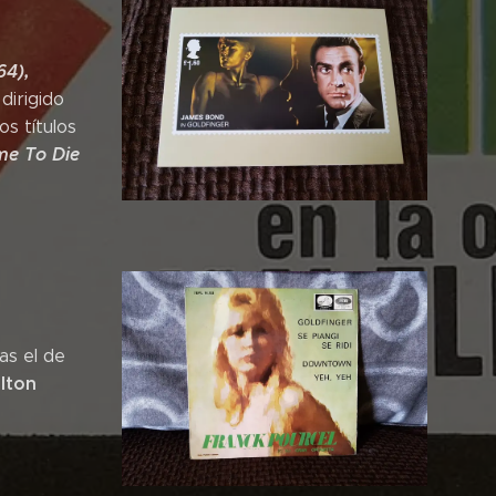
64),
dirigido
os títulos
me To Die
as el de
lton