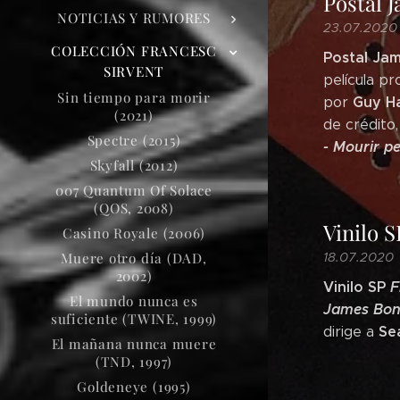
Postal 
NOTICIAS Y RUMORES
23.07.2020
COLECCIÓN FRANCESC
Postal Ja
SIRVENT
película p
Sin tiempo para morir
Guy Ha
por
(2021)
de crédito
Spectre (2015)
- Mourir p
Skyfall (2012)
007 Quantum Of Solace
(QOS, 2008)
Vinilo 
Casino Royale (2006)
Muere otro día (DAD,
18.07.2020
2002)
Vinilo SP
F
El mundo nunca es
James Bond
suficiente (TWINE, 1999)
Se
dirige a
El mañana nunca muere
(TND, 1997)
Goldeneye (1995)