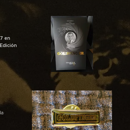
7 en
 Edición
la