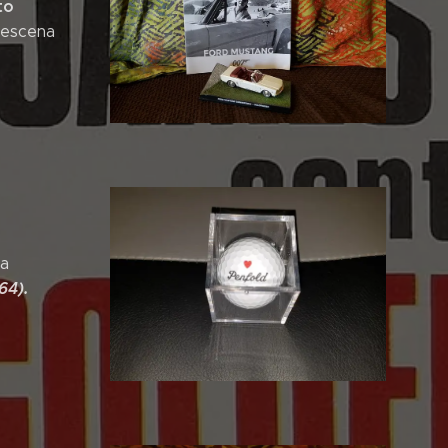
to
y escena
la
64).