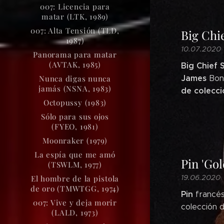
007: Licencia para
matar (LTK, 1989)
007: Alta Tensión (TLD,
Big Chi
1987)
10.07.2020
Panorama para matar
(AVTAK, 1985)
Big Chief
James
Nunca digas nunca
Bond
jamás (NSNA, 1983)
de colecci
Octopussy (1983)
Sólo para sus ojos
(FYEO, 1981)
Moonraker (1979)
La espía que me amó
Pin 'Gol
(TSWLM, 1977)
19.06.2020
El hombre de la pistola
de oro (TMWTGG, 1974)
Pin
francé
007: Vive y deja morir
colección 
(LALD, 1973)