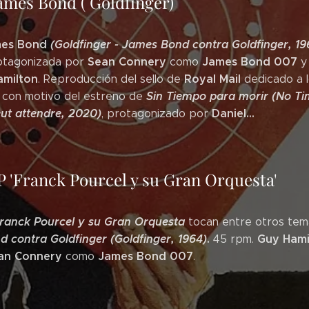
James Bond ( Goldfinger)
mes Bond
(Goldfinger - James
Bond contra Goldfinger
, 19
Sean Connery
James Bond 007
rotagonizada por
como
y 
milton
Royal Mail
. Reproducción del sello de
dedicado a l
Sin Tiempo para morir (No Ti
, con motivo del estreno de
eut attendre, 2020)
Daniel...
, protagonizado por
SP 'Franck Pourcel y su Gran Orquesta'
ranck Pourcel y su Gran Orquesta
tocan entre otros tem
 contra Goldfinger (Goldfinger, 1964)
.
Guy Hami
45 rpm.
an Connery
James Bond 007
como
.