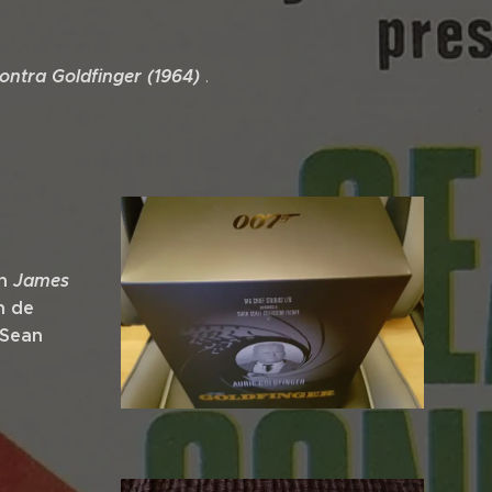
ntra Goldfinger (1964)
.
en
James
n de
 Sean