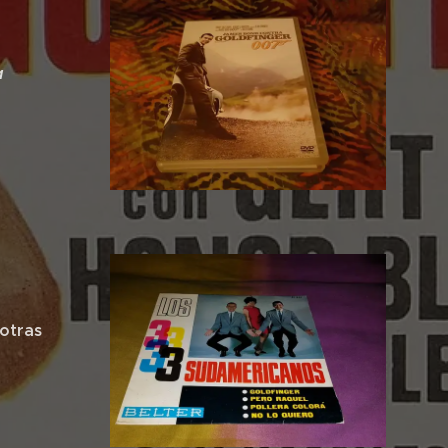
a
 otras