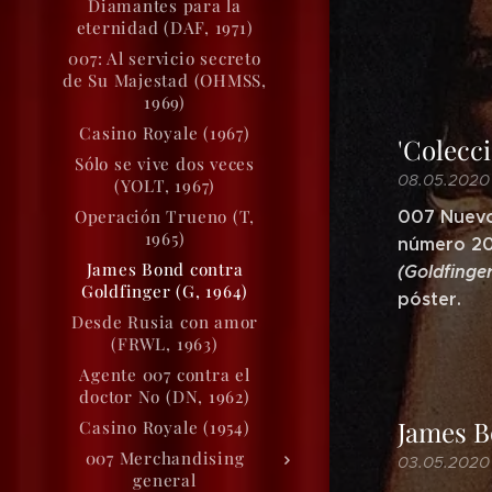
Diamantes para la
eternidad (DAF, 1971)
007: Al servicio secreto
de Su Majestad (OHMSS,
1969)
Casino Royale (1967)
'Colecc
Sólo se vive dos veces
08.05.2020
(YOLT, 1967)
Operación Trueno (T,
007 Nuevo 
1965)
número 20
James Bond contra
(Goldfinger
Goldfinger (G, 1964)
póster.
Desde Rusia con amor
(FRWL, 1963)
Agente 007 contra el
doctor No (DN, 1962)
James B
Casino Royale (1954)
007 Merchandising
03.05.2020
general