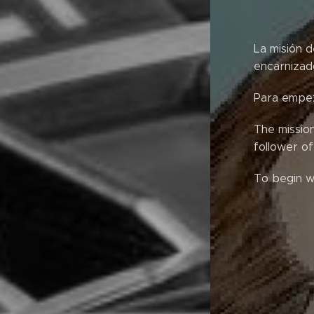
La misión d
encarnizad
Para empeza
The missio
follower o
To begin w