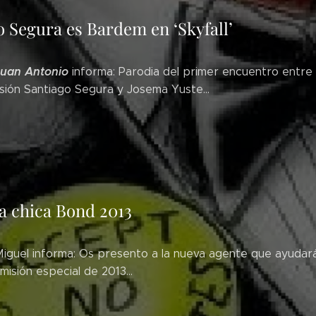
o Segura es Bardem en ‘Skyfall’
Juan Antonio
informa: Parodia del primer encuentro entre 
sión Santiago Segura y Josema Yuste...
a chica Bond 2013
Miguel informa: Os presento a la nueva agente que ayudar
misión especial de 2013...