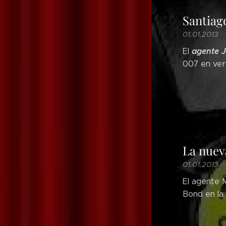
Santiag
01.01.2013
agente 
El
007 en ver
La nuev
01.01.2013
El agente 
Bond en la 