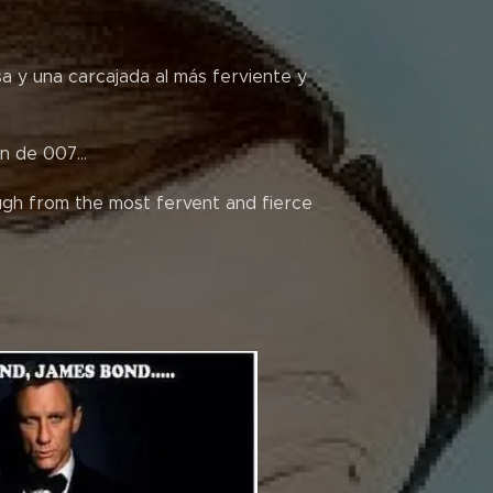
a y una carcajada al más ferviente y
n de 007...
augh from the most fervent and fierce