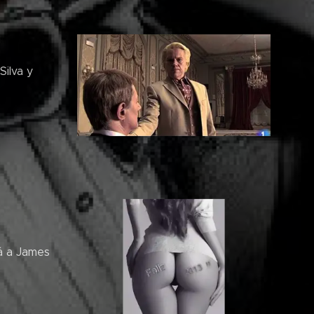
Silva y
á a James