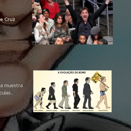
e Cruz
na muestra
las...