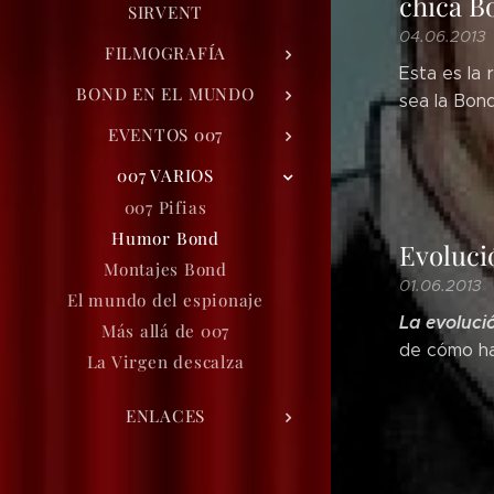
chica B
SIRVENT
04.06.2013
FILMOGRAFÍA
Esta es la
BOND EN EL MUNDO
sea la Bond
EVENTOS 007
007 VARIOS
007 Pifias
Humor Bond
Evoluci
Montajes Bond
01.06.2013
El mundo del espionaje
La evoluc
Más allá de 007
de cómo ha
La Virgen descalza
ENLACES