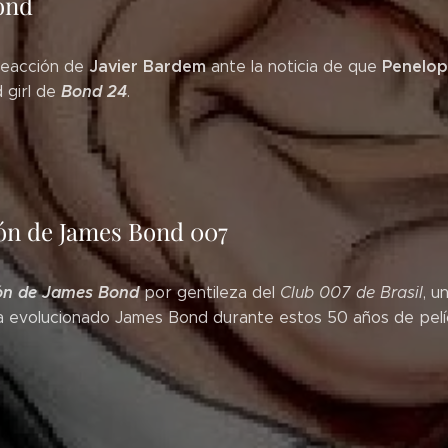
ond
Javier Bardem
Penelop
 reacción de
ante la noticia de que
Bond 24
 girl de
.
ón de James Bond 007
ión de James Bond
por gentileza del
Club 007 de Brasil
, u
 evolucionado James Bond durante estos 50 años de pelícu