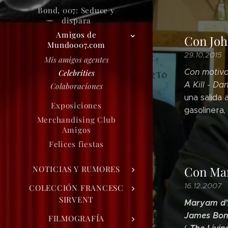
Bond, 007: Seduce y
dispara
Amigos de
Con Joh
Mundo007.com
29.10.2015
Mis amigos agentes
Con motivo 
Celebrities
A Kill - Da
Colaboraciones
una salida 
Exposiciones
gasolinera,
Merchandising Club
Amigos
Felices fiestas
Con Ma
NOTICIAS Y RUMORES
16.12.2007
COLECCIÓN FRANCESC
SIRVENT
Maryam d
James Bon
FILMOGRAFÍA