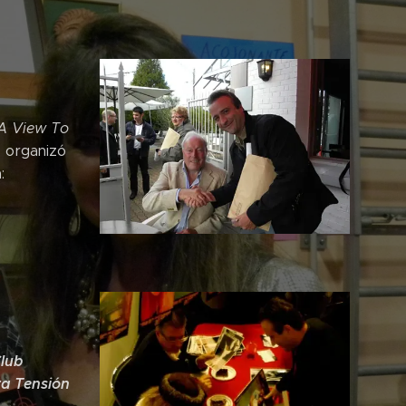
A View To
a
organizó
:
Club
ta Tensión