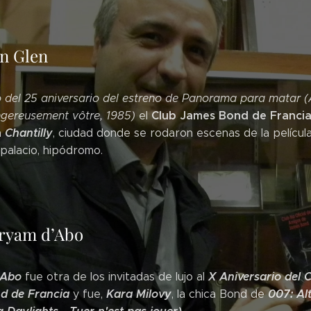
n Glen
del 25 aniversario del estreno de
Panorama para matar (
Club James Bond de Franci
ngereusement vôtre, 1985)
el
Chantilly
a
, ciudad donde se rodaron escenas de la película
 palacio, hipódromo.
ryam d’Abo
'Abo
X Aniversario del 
fue otra de los invitadas de lujo al
d de Francia
Kara Milovy
007: Al
y fue,
, la chica Bond de